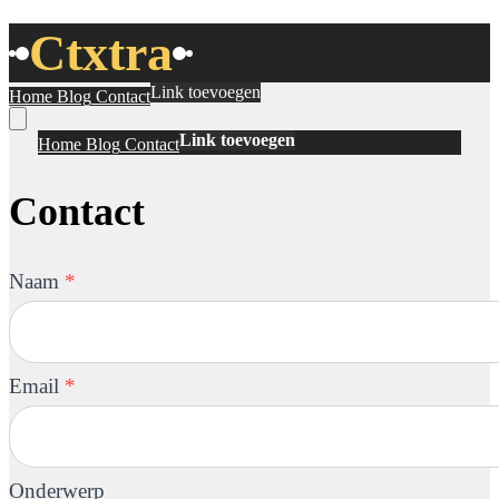
Ctxtra
Link toevoegen
Home
Blog
Contact
Link toevoegen
Home
Blog
Contact
Contact
Naam
*
Email
*
Onderwerp